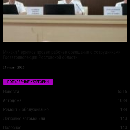
Михаил Черников провел рабочее совещание с сотрудниками
Госавтоинспекции Ростовской области
21 июля, 2026
ПОПУЛЯРНЫЕ КАТЕГОРИИ
Новости
6516
Автодома
1034
Ремонт и обслуживание
184
Легковые автомобили
143
Полезное
140