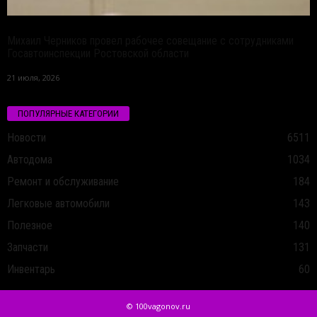
Михаил Черников провел рабочее совещание с сотрудниками
Госавтоинспекции Ростовской области
21 июля, 2026
ПОПУЛЯРНЫЕ КАТЕГОРИИ
Новости
6511
Автодома
1034
Ремонт и обслуживание
184
Легковые автомобили
143
Полезное
140
Запчасти
131
Инвентарь
60
© 100vagonov.ru