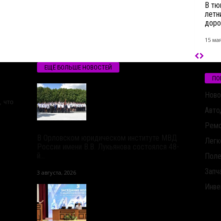
В тю
летн
доро
15 мая
ЕЩЁ БОЛЬШЕ НОВОСТЕЙ
ПО
Ново
 что
Авто
Ремо
В Орловском юридическом институте МВД
Легк
России имени В.В. Лукьянова состоялся 48-
й...
Поле
Запч
3 августа, 2026
Инве