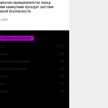
менских муниципалитетах перед
ими каникулами проходят шествия
жной безопасности
, 2023
ПУЛЯРНЫЕ КАТЕГОРИИ
сти
6515
дома
1034
нт и обслуживание
184
овые автомобили
143
зное
140
асти
131
нтарь
60