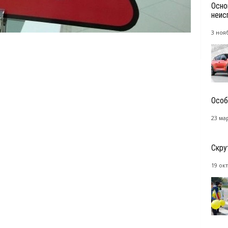
Осно
неис
3 ноя
Особ
23 мар
Скру
19 окт