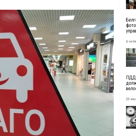
Белг
фото
упра
6 октя
ПДД 
долж
вело
29 ию