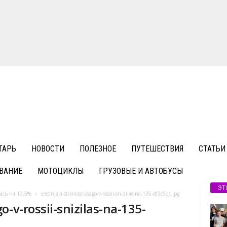
ТАРЬ
НОВОСТИ
ПОЛЕЗНОЕ
ПУТЕШЕСТВИЯ
СТАТЬИ
ВАНИЕ
МОТОЦИКЛЫ
ГРУЗОВЫЕ И АВТОБУСЫ
ЭТ
ась на 13,5%
srednjaja-stoimost-osago-v-rossii-snizilas-na-135-df3c5dc.jpg
-v-rossii-snizilas-na-135-