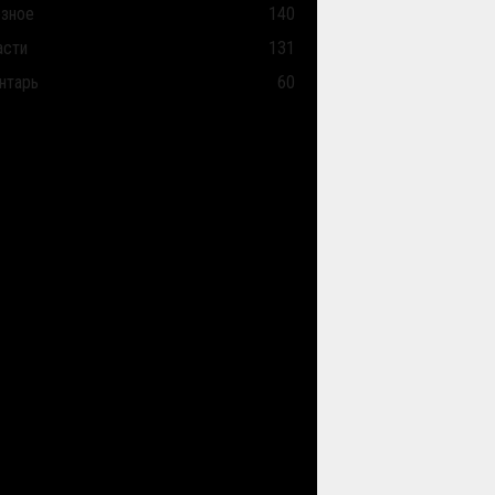
зное
140
асти
131
нтарь
60