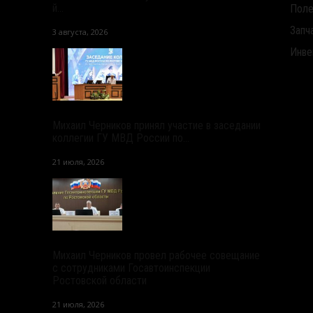
й...
Поле
Запч
3 августа, 2026
Инве
Михаил Черников принял участие в заседании
коллегии ГУ МВД России по...
21 июля, 2026
Михаил Черников провел рабочее совещание
с сотрудниками Госавтоинспекции
Ростовской области
21 июля, 2026