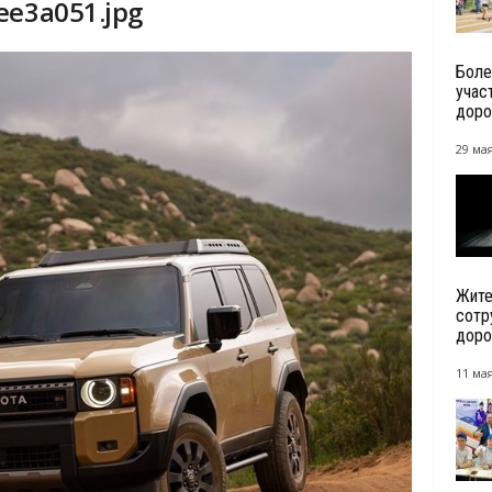
ee3a051.jpg
Боле
учас
доро
29 мая
Жите
сотр
доро
11 мая