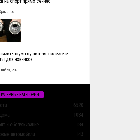
ки на спорт прямо сейчас
бря, 2020
снизить шум глушителя: полезные
ты для новичков
нтября, 2021
ПУЛЯРНЫЕ КАТЕГОРИИ
сти
6520
дома
1034
нт и обслуживание
184
овые автомобили
143