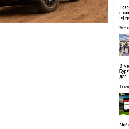
Новг
пров
сфере
30 мар
В Ме
Буря
для...
1 июн
Моби