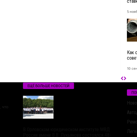
став
5 ноя
Как 
сове
10 се
ЕЩЁ БОЛЬШЕ НОВОСТЕЙ
ПО
Ново
 что
Авто
Ремо
В Орловском юридическом институте МВД
Легк
России имени В.В. Лукьянова состоялся 48-