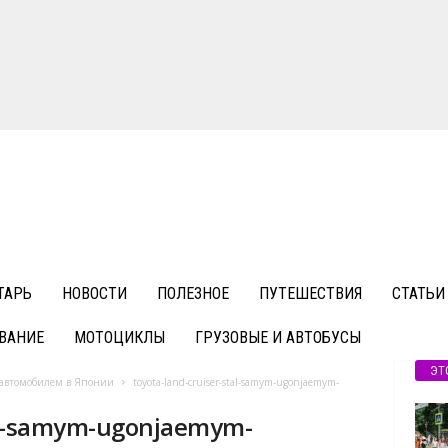
ТАРЬ
НОВОСТИ
ПОЛЕЗНОЕ
ПУТЕШЕСТВИЯ
СТАТЬИ
ВАНИЕ
МОТОЦИКЛЫ
ГРУЗОВЫЕ И АВТОБУСЫ
ЭТ
м автомобилем в Японии
toyota-land-cruiser-stal-samym-ugonjaemym-
tal-samym-ugonjaemym-