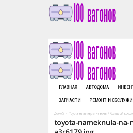
1
0
0
v
a
g
o
n
o
v
ГЛАВНАЯ
АВТОДОМА
ИНВЕН
.
r
ЗАПЧАСТИ
РЕМОНТ И ОБСЛУЖИ
u
Домой
Toyota намекнула на новый большой кроссо
toyota-nameknula-na-no
a3c6179.jpg