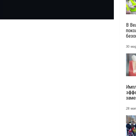
В Ве
поко
безо
30 мар
Импл
эффе
заме
28 мая