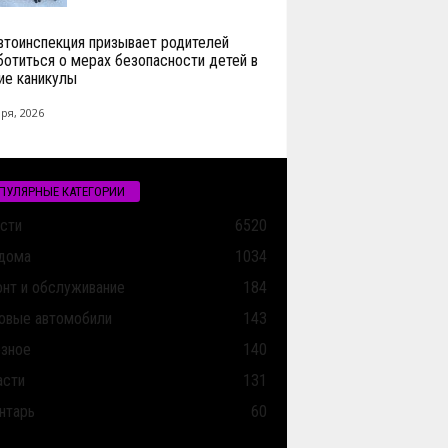
втоинспекция призывает родителей
ботиться о мерах безопасности детей в
ие каникулы
ря, 2026
ПУЛЯРНЫЕ КАТЕГОРИИ
сти
6520
дома
1034
нт и обслуживание
184
овые автомобили
143
зное
140
асти
131
нтарь
60