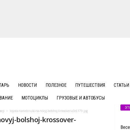
ТАРЬ
НОВОСТИ
ПОЛЕЗНОЕ
ПУТЕШЕСТВИЯ
СТАТЬИ
ВАНИЕ
МОТОЦИКЛЫ
ГРУЗОВЫЕ И АВТОБУСЫ
ЭТ
вер
toyota-nameknula-na-novyj-bolshoj-krossover-a3c6179.jpg
vyj-bolshoj-krossover-
Весе