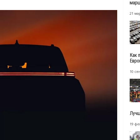
марш
21 мар
Как 
Евро
10 се
Лучш
19 фе