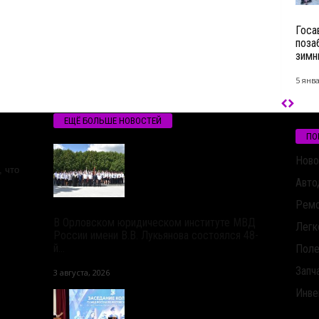
Госа
поза
зимн
5 янва
ЕЩЁ БОЛЬШЕ НОВОСТЕЙ
ПО
Ново
 что
Авто
Ремо
В Орловском юридическом институте МВД
Легк
России имени В.В. Лукьянова состоялся 48-
й...
Поле
Запч
3 августа, 2026
Инве