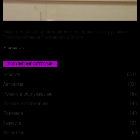
Михаил Черников провел рабочее совещание с сотрудниками
Госавтоинспекции Ростовской области
21 июля, 2026
ПОПУЛЯРНЫЕ КАТЕГОРИИ
Новости
6511
Автодома
1034
Ремонт и обслуживание
184
Легковые автомобили
143
Полезное
140
Запчасти
131
Инвентарь
60