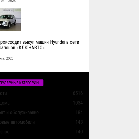
реля, 2023
происходит выкуп машин Hyundai в сети
салонов «КЛЮЧАВТО»
та, 2023
ПУЛЯРНЫЕ КАТЕГОРИИ
сти
6516
дома
1034
нт и обслуживание
184
овые автомобили
143
зное
140