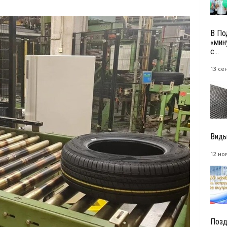
В По
«мин
с...
13 се
Виды
12 но
Позд