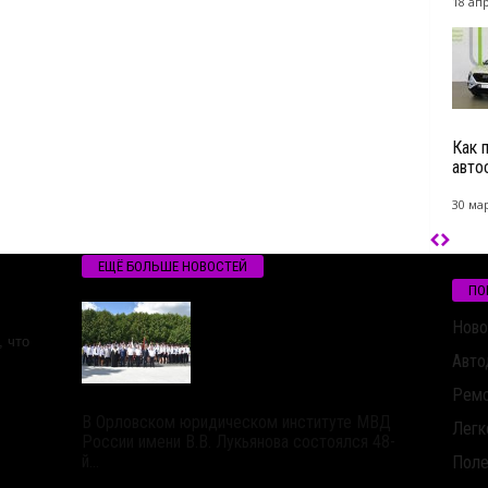
18 ап
Как 
авто
30 мар
ЕЩЁ БОЛЬШЕ НОВОСТЕЙ
ПО
Ново
 что
Авто
Ремо
В Орловском юридическом институте МВД
Легк
России имени В.В. Лукьянова состоялся 48-
й...
Поле