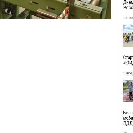
Днем
Росс
10 но
Стар
«ЮИД
5 июл
Белг
моби
ПДД 