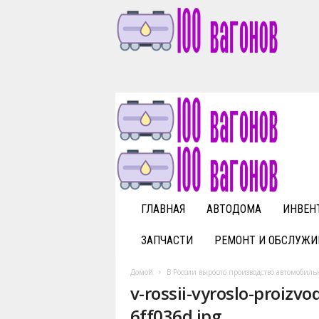
1
0
0
v
a
g
o
n
o
v
ГЛАВНАЯ
АВТОДОМА
ИНВЕН
.
r
ЗАПЧАСТИ
РЕМОНТ И ОБСЛУЖИ
u
Домой
В России выросло производство автомобил
v-rossii-vyroslo-proizv
6ff036d.jpg