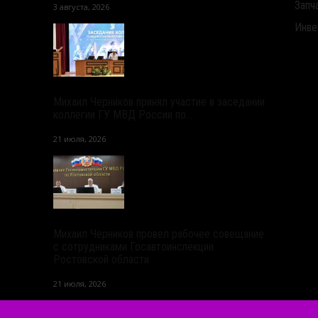
Запч
3 августа, 2026
Инве
Михаил Черников принял участие в заседании
коллегии ГУ МВД России по...
21 июля, 2026
Михаил Черников провел рабочее совещание
с сотрудниками Госавтоинспекции
Ростовской области
21 июля, 2026