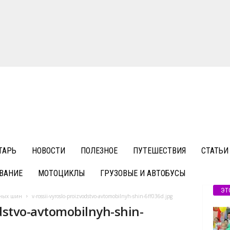
ТАРЬ
НОВОСТИ
ПОЛЕЗНОЕ
ПУТЕШЕСТВИЯ
СТАТЬИ
ВАНИЕ
МОТОЦИКЛЫ
ГРУЗОВЫЕ И АВТОБУСЫ
ЭТ
ьных шин
v-rossii-vyroslo-proizvodstvo-avtomobilnyh-shin-6ff036d.jpg
odstvo-avtomobilnyh-shin-