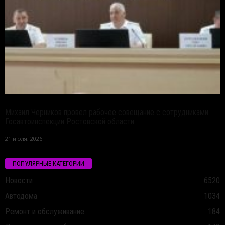
Михаил Черников провел рабочее совещание с сотрудниками
Госавтоинспекции Ростовской области
21 июля, 2026
ПОПУЛЯРНЫЕ КАТЕГОРИИ
Новости
6520
Автодома
1034
Ремонт и обслуживание
184