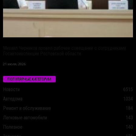
Михаил Черников провел рабочее совещание с сотрудниками
Госавтоинспекции Ростовской области
21 июля, 2026
ПОПУЛЯРНЫЕ КАТЕГОРИИ
Новости
6515
Автодома
1034
Ремонт и обслуживание
184
Легковые автомобили
143
Полезное
140