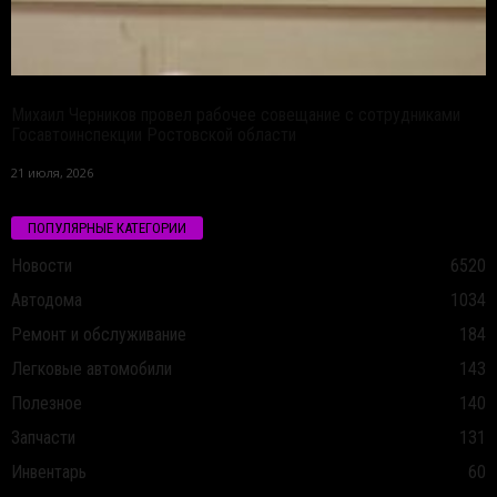
Михаил Черников провел рабочее совещание с сотрудниками
Госавтоинспекции Ростовской области
21 июля, 2026
ПОПУЛЯРНЫЕ КАТЕГОРИИ
Новости
6520
Автодома
1034
Ремонт и обслуживание
184
Легковые автомобили
143
Полезное
140
Запчасти
131
Инвентарь
60