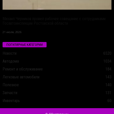
Михаил Черников провел рабочее совещание с сотрудниками
Госавтоинспекции Ростовской области
21 июля, 2026
ПОПУЛЯРНЫЕ КАТЕГОРИИ
Новости
6520
Автодома
1034
Ремонт и обслуживание
184
Легковые автомобили
143
Полезное
140
Запчасти
131
Инвентарь
60
© 100vagonov.ru