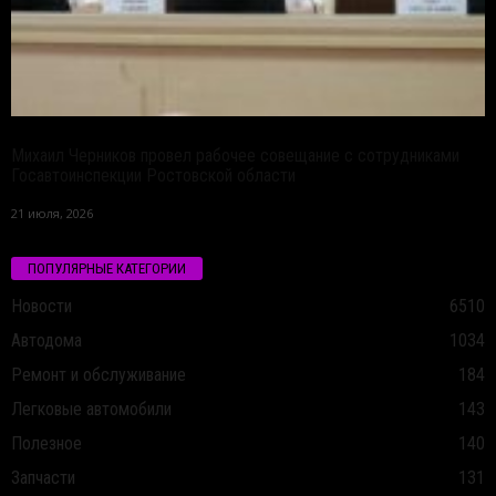
Михаил Черников провел рабочее совещание с сотрудниками
Госавтоинспекции Ростовской области
21 июля, 2026
ПОПУЛЯРНЫЕ КАТЕГОРИИ
Новости
6510
Автодома
1034
Ремонт и обслуживание
184
Легковые автомобили
143
Полезное
140
Запчасти
131