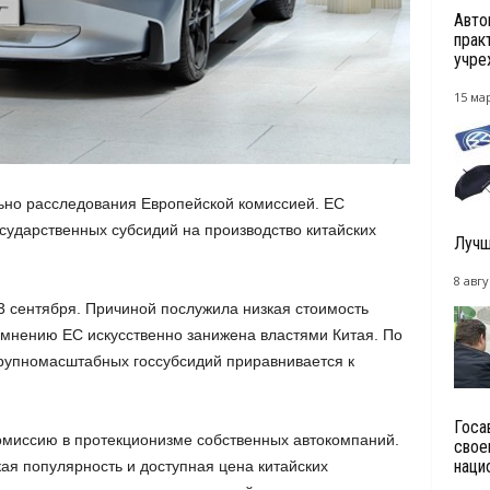
Авто
прак
учре
15 мар
ьно расследования Европейской комиссией. ЕС
сударственных субсидий на производство китайских
Лучш
8 авгу
 сентября. Причиной послужила низкая стоимость
о мнению ЕС искусственно занижена властями Китая. По
рупномасштабных госсубсидий приравнивается к
Госа
комиссию в протекционизме собственных автокомпаний.
свое
наци
ая популярность и доступная цена китайских