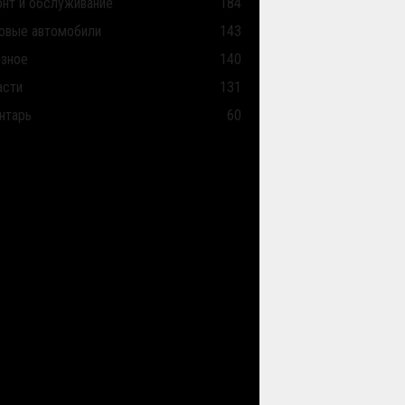
нт и обслуживание
184
овые автомобили
143
зное
140
асти
131
нтарь
60