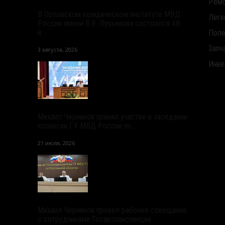
Ремо
В Орловском юридическом институте МВД
Легк
России имени В.В. Лукьянова состоялся 48-
й...
Поле
Запч
3 августа, 2026
Инве
Михаил Черников принял участие в заседании
коллегии ГУ МВД России по...
21 июля, 2026
Михаил Черников провел рабочее совещание
с сотрудниками Госавтоинспекции