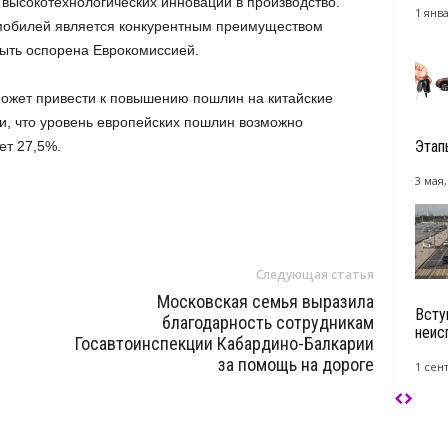
высокотехнологических инноваций в производство.
1 янва
омобилей является конкурентным преимуществом
быть оспорена Еврокомиссией.
может привести к повышению пошлин на китайские
и, что уровень европейских пошлин возможно
Этап
нет 27,5%.
3 мая,
Следующая статья
Московская семья выразила
Всту
благодарность сотрудникам
неисп
Госавтоинспекции Кабардино-Балкарии
за помощь на дороге
1 сен