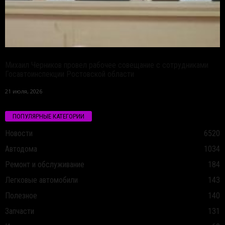
Михаил Черников провел рабочее совещание с сотрудниками
Госавтоинспекции Ростовской области
21 июля, 2026
ПОПУЛЯРНЫЕ КАТЕГОРИИ
Новости
6520
Автодома
1034
Ремонт и обслуживание
184
Легковые автомобили
143
Полезное
140
Запчасти
131