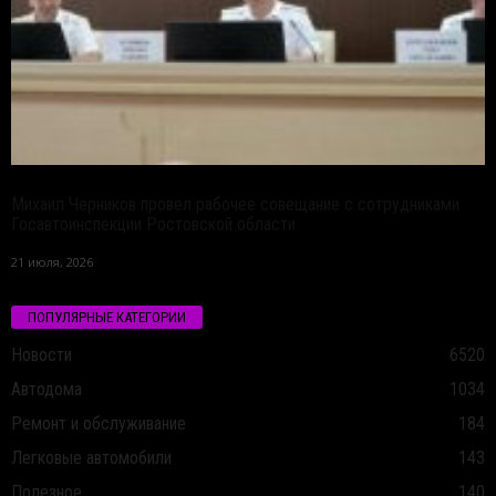
Михаил Черников провел рабочее совещание с сотрудниками
Госавтоинспекции Ростовской области
21 июля, 2026
ПОПУЛЯРНЫЕ КАТЕГОРИИ
Новости
6520
Автодома
1034
Ремонт и обслуживание
184
Легковые автомобили
143
Полезное
140