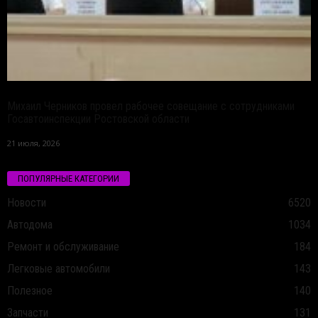
Михаил Черников провел рабочее совещание с сотрудниками
Госавтоинспекции Ростовской области
21 июля, 2026
ПОПУЛЯРНЫЕ КАТЕГОРИИ
Новости
6520
Автодома
1034
Ремонт и обслуживание
184
Легковые автомобили
143
Полезное
140
Запчасти
131