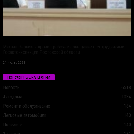
Михаил Черников провел рабочее совещание с сотрудниками
Госавтоинспекции Ростовской области
21 июля, 2026
ПОПУЛЯРНЫЕ КАТЕГОРИИ
Новости
6518
Автодома
1034
Ремонт и обслуживание
184
Легковые автомобили
143
Полезное
140
Запчасти
131