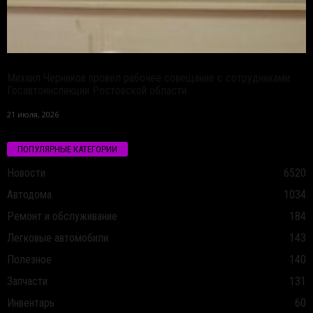
Михаил Черников провел рабочее совещание с сотрудниками
Госавтоинспекции Ростовской области
21 июля, 2026
ПОПУЛЯРНЫЕ КАТЕГОРИИ
Новости
6520
Автодома
1034
Ремонт и обслуживание
184
Легковые автомобили
143
Полезное
140
Запчасти
131
Инвентарь
60