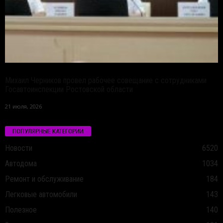
Михаил Черников провел рабочее совещание с сотрудниками
Госавтоинспекции Ростовской области
21 июля, 2026
ПОПУЛЯРНЫЕ КАТЕГОРИИ
Новости
6520
Автодома
1034
Ремонт и обслуживание
184
Легковые автомобили
143
Полезное
140