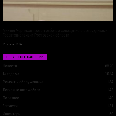
Михаил Черников провел рабочее совещание с сотрудниками
Госавтоинспекции Ростовской области
21 июля, 2026
ПОПУЛЯРНЫЕ КАТЕГОРИИ
Новости
6520
Автодома
1034
Ремонт и обслуживание
184
Легковые автомобили
143
Полезное
140
Запчасти
131
Инвентарь
60