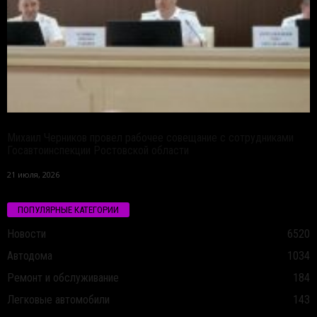
Михаил Черников провел рабочее совещание с сотрудниками
Госавтоинспекции Ростовской области
21 июля, 2026
ПОПУЛЯРНЫЕ КАТЕГОРИИ
Новости
6520
Автодома
1034
Ремонт и обслуживание
184
Легковые автомобили
143