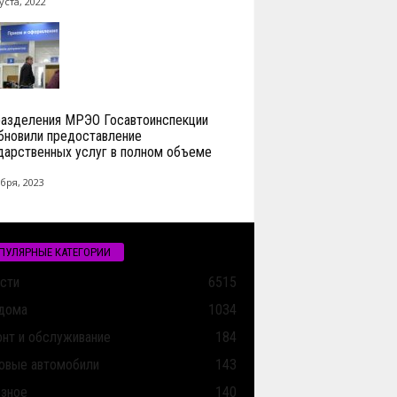
уста, 2022
азделения МРЭО Госавтоинспекции
бновили предоставление
дарственных услуг в полном объеме
бря, 2023
ПУЛЯРНЫЕ КАТЕГОРИИ
сти
6515
дома
1034
нт и обслуживание
184
овые автомобили
143
зное
140