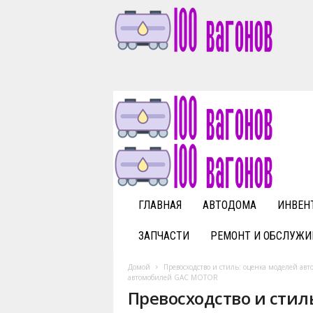
1
0
0
v
a
g
o
n
o
v
ГЛАВНАЯ
АВТОДОМА
ИНВЕН
.
r
ЗАПЧАСТИ
РЕМОНТ И ОБСЛУЖИ
u
Домой
Превосходство и стиль: оценка моделей а
автомобилей GAC MOTOR
Превосходство и стил