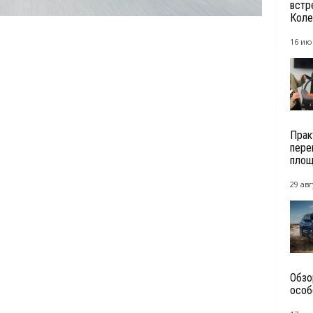
встр
Кол
16 ию
Прак
пере
площ
29 авг
Обзо
особ