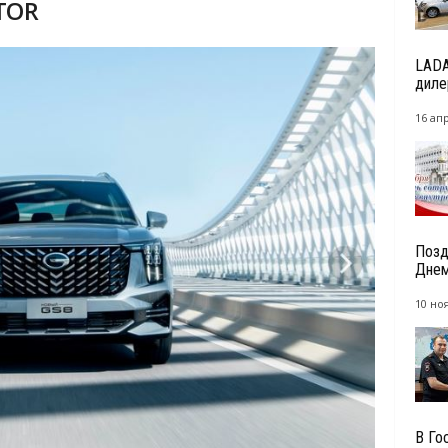
TOR
LADA
диле
16 ап
Позд
Днем
10 но
В Го