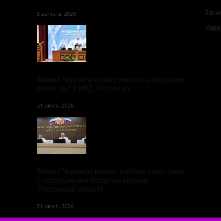
Запч
3 августа, 2026
Инве
Михаил Черников принял участие в заседании
коллегии ГУ МВД России по...
21 июля, 2026
Михаил Черников провел рабочее совещание
с сотрудниками Госавтоинспекции
Ростовской области
21 июля, 2026