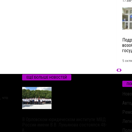
17 авг
Подр
возо
госу
5 октя
ЕЩЁ БОЛЬШЕ НОВОСТЕЙ
ПО
Ново
 что
Авто
Ремо
В Орловском юридическом институте МВД
Легк
России имени В.В. Лукьянова состоялся 48-
й...
Поле