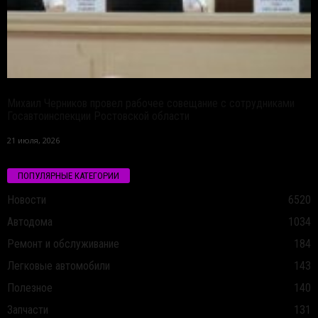
Михаил Черников провел рабочее совещание с сотрудниками
Госавтоинспекции Ростовской области
21 июля, 2026
ПОПУЛЯРНЫЕ КАТЕГОРИИ
Новости
6520
Автодома
1034
Ремонт и обслуживание
184
Легковые автомобили
143
Полезное
140
Запчасти
131